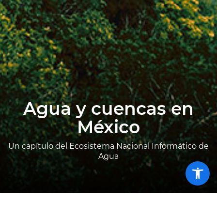
Agua y cuencas en
México
Un capítulo del Ecosistema Nacional Informático de
Agua
Her
acce